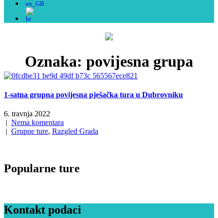
Oznaka:
povijesna grupa
1-satna grupna povijesna pješačka tura u Dubrovniku
6. travnja 2022
|
Nema komentara
|
Grupne ture
,
Razgled Grada
Popularne ture
Kontakt podaci