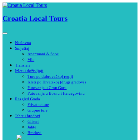
Preskoči
na
sadržaj
Croatia Local Tours
Naslovna
Smještaj
Apartmani & Sobe
Vile
Transferi
Izleti i doživljaji
Ture po dubrovačkoj regiji
Izleti po Hrvatskoj (drugi gradovi)
Putovanja u Crnu Goru
Putovanja u Bosnu i Hercegovinu
Razgled Grada
Privatne ture
Grupne ture
Jahte i brodovi
Gliseri
Jahte
Brodovi