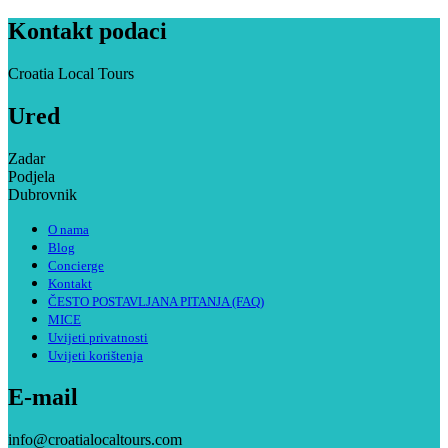
Kontakt podaci
Croatia Local Tours
Ured
Zadar
Podjela
Dubrovnik
O nama
Blog
Concierge
Kontakt
ČESTO POSTAVLJANA PITANJA (FAQ)
MICE
Uvijeti privatnosti
Uvijeti korištenja
E-mail
info@croatialocaltours.com