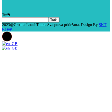
Traži
Traži
2023@Croatia Local Tours. Sva prava pridržana. Design By
SKT
Resort