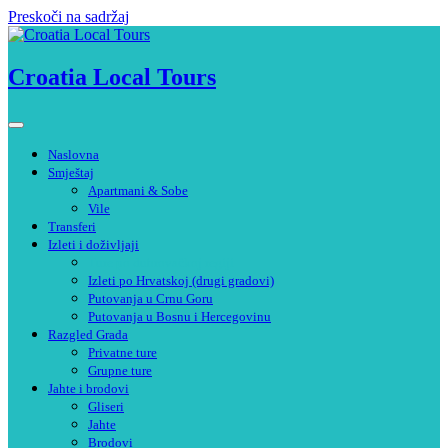
Preskoči na sadržaj
Croatia Local Tours
Naslovna
Smještaj
Apartmani & Sobe
Vile
Transferi
Izleti i doživljaji
Ture po dubrovačkoj regiji
Izleti po Hrvatskoj (drugi gradovi)
Putovanja u Crnu Goru
Putovanja u Bosnu i Hercegovinu
Razgled Grada
Privatne ture
Grupne ture
Jahte i brodovi
Gliseri
Jahte
Brodovi