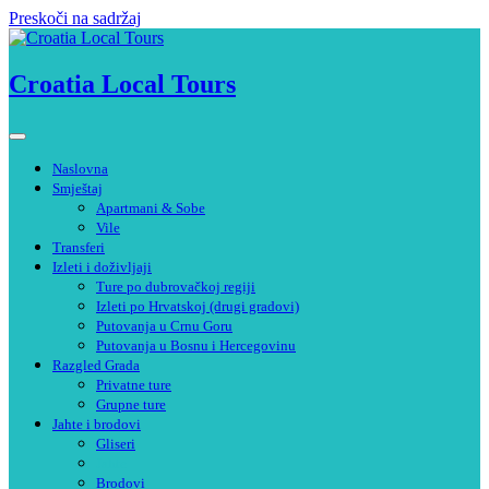
Preskoči na sadržaj
Croatia Local Tours
Naslovna
Smještaj
Apartmani & Sobe
Vile
Transferi
Izleti i doživljaji
Ture po dubrovačkoj regiji
Izleti po Hrvatskoj (drugi gradovi)
Putovanja u Crnu Goru
Putovanja u Bosnu i Hercegovinu
Razgled Grada
Privatne ture
Grupne ture
Jahte i brodovi
Gliseri
Jahte
Brodovi