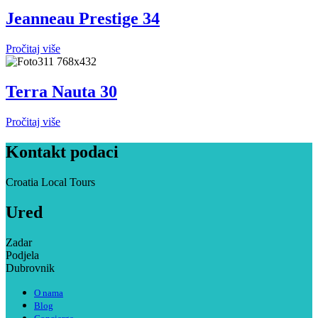
Jeanneau Prestige 34
Pročitaj više
Terra Nauta 30
Pročitaj više
Kontakt podaci
Croatia Local Tours
Ured
Zadar
Podjela
Dubrovnik
O nama
Blog