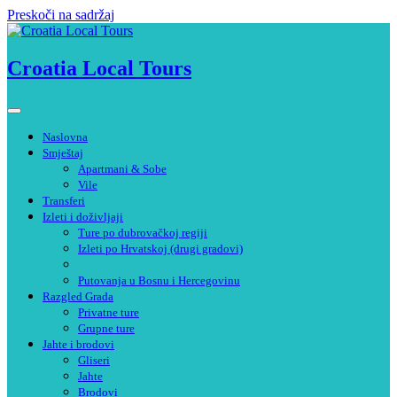
Preskoči na sadržaj
Croatia Local Tours
Naslovna
Smještaj
Apartmani & Sobe
Vile
Transferi
Izleti i doživljaji
Ture po dubrovačkoj regiji
Izleti po Hrvatskoj (drugi gradovi)
Putovanja u Crnu Goru
Putovanja u Bosnu i Hercegovinu
Razgled Grada
Privatne ture
Grupne ture
Jahte i brodovi
Gliseri
Jahte
Brodovi