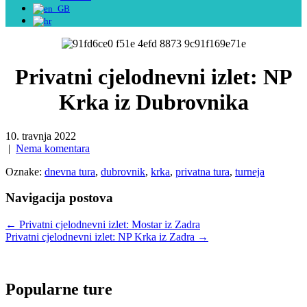
Privatni cjelodnevni izlet: NP
Krka iz Dubrovnika
10. travnja 2022
|
Nema komentara
Oznake:
dnevna tura
,
dubrovnik
,
krka
,
privatna tura
,
turneja
Navigacija postova
←
Privatni cjelodnevni izlet: Mostar iz Zadra
Privatni cjelodnevni izlet: NP Krka iz Zadra
→
Popularne ture