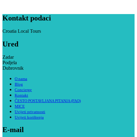
Kontakt podaci
Croatia Local Tours
Ured
Zadar
Podjela
Dubrovnik
O nama
Blog
Concierge
Kontakt
ČESTO POSTAVLJANA PITANJA (FAQ)
MICE
Uvijeti privatnosti
Uvijeti korištenja
E-mail