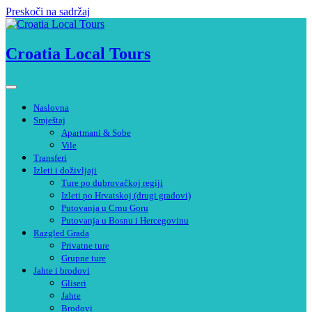
Preskoči na sadržaj
Croatia Local Tours
Naslovna
Smještaj
Apartmani & Sobe
Vile
Transferi
Izleti i doživljaji
Ture po dubrovačkoj regiji
Izleti po Hrvatskoj (drugi gradovi)
Putovanja u Crnu Goru
Putovanja u Bosnu i Hercegovinu
Razgled Grada
Privatne ture
Grupne ture
Jahte i brodovi
Gliseri
Jahte
Brodovi