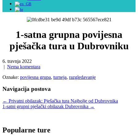
1-satna grupna povijesna
pješačka tura u Dubrovniku
6. travnja 2022
|
Nema komentara
Oznake:
povijesna grupa
,
turneja
,
razgledavanje
Navigacija postova
←
Privatni obilazak: Pješačka tura Najbolje od Dubrovnika
1-satni grupni pješački obilazak Dubrovnika
→
Popularne ture