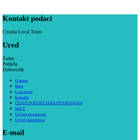
Kontakt podaci
Croatia Local Tours
Ured
Zadar
Podjela
Dubrovnik
O nama
Blog
Concierge
Kontakt
ČESTO POSTAVLJANA PITANJA (FAQ)
MICE
Uvijeti privatnosti
Uvijeti korištenja
E-mail