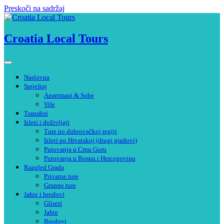
Preskoči na sadržaj
Croatia Local Tours
Naslovna
Smještaj
Apartmani & Sobe
Vile
Transferi
Izleti i doživljaji
Ture po dubrovačkoj regiji
Izleti po Hrvatskoj (drugi gradovi)
Putovanja u Crnu Goru
Putovanja u Bosnu i Hercegovinu
Razgled Grada
Privatne ture
Grupne ture
Jahte i brodovi
Gliseri
Jahte
Brodovi