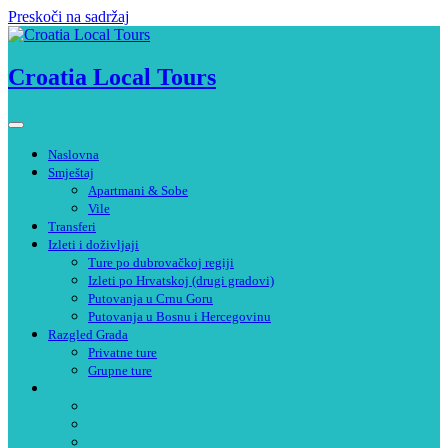
Preskoči na sadržaj
Croatia Local Tours
Naslovna
Smještaj
Apartmani & Sobe
Vile
Transferi
Izleti i doživljaji
Ture po dubrovačkoj regiji
Izleti po Hrvatskoj (drugi gradovi)
Putovanja u Crnu Goru
Putovanja u Bosnu i Hercegovinu
Razgled Grada
Privatne ture
Grupne ture
Jahte i brodovi
Gliseri
Jahte
Brodovi