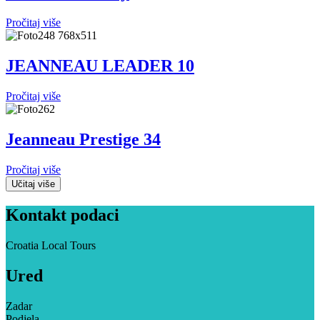
Pročitaj više
JEANNEAU LEADER 10
Pročitaj više
Jeanneau Prestige 34
Pročitaj više
Učitaj više
Kontakt podaci
Croatia Local Tours
Ured
Zadar
Podjela