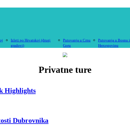
oj
Izleti po Hrvatskoj (drugi
Putovanja u Crnu
Putovanja u Bosnu 
gradovi)
Goru
Hercegovinu
Privatne ture
k Highlights
tosti Dubrovnika