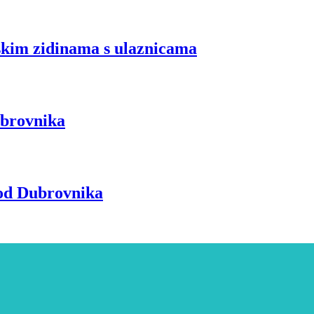
skim zidinama s ulaznicama
ubrovnika
 od Dubrovnika