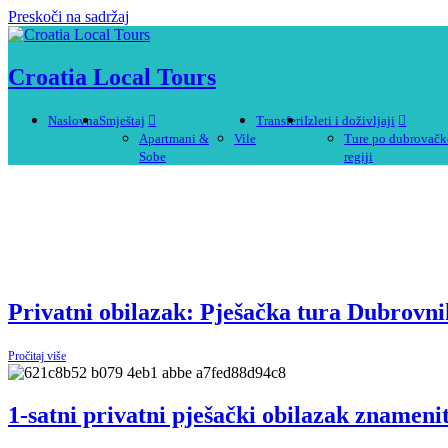
Preskoči na sadržaj
Croatia Local Tours
Naslovna
Smještaj
Transferi
Izleti i doživljaji
Apartmani &
Vile
Ture po dubrovačk
Sobe
regiji
Privatni obilazak: Pješačka tura Dubrovni
Pročitaj više
1-satni privatni pješački obilazak znameni