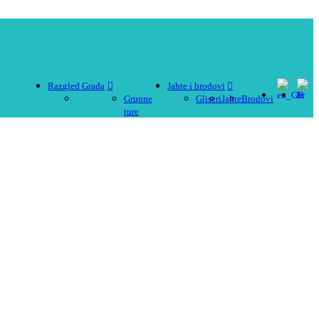
Razgled Grada
Jahte i brodovi
i
Privatne
Grupne
Gliseri
Jahte
Brodovi
ture
ture