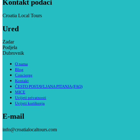
Kontakt podaci
Croatia Local Tours
Ured
Zadar
Podjela
Dubrovnik
O nama
Blog
Concierge
Kontakt
ČESTO POSTAVLJANA PITANJA (FAQ)
MICE
Uvijeti privatnosti
Uvijeti korištenja
E-mail
info@croatialocaltours.com