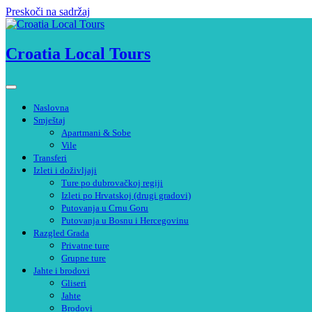
Preskoči na sadržaj
Croatia Local Tours
Naslovna
Smještaj
Apartmani & Sobe
Vile
Transferi
Izleti i doživljaji
Ture po dubrovačkoj regiji
Izleti po Hrvatskoj (drugi gradovi)
Putovanja u Crnu Goru
Putovanja u Bosnu i Hercegovinu
Razgled Grada
Privatne ture
Grupne ture
Jahte i brodovi
Gliseri
Jahte
Brodovi