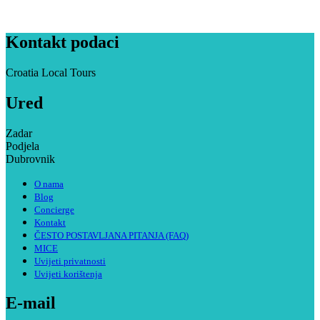
Kontakt podaci
Croatia Local Tours
Ured
Zadar
Podjela
Dubrovnik
O nama
Blog
Concierge
Kontakt
ČESTO POSTAVLJANA PITANJA (FAQ)
MICE
Uvijeti privatnosti
Uvijeti korištenja
E-mail