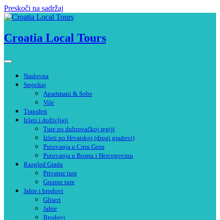
Preskoči na sadržaj
Croatia Local Tours
Naslovna
Smještaj
Apartmani & Sobe
Vile
Transferi
Izleti i doživljaji
Ture po dubrovačkoj regiji
Izleti po Hrvatskoj (drugi gradovi)
Putovanja u Crnu Goru
Putovanja u Bosnu i Hercegovinu
Razgled Grada
Privatne ture
Grupne ture
Jahte i brodovi
Gliseri
Jahte
Brodovi