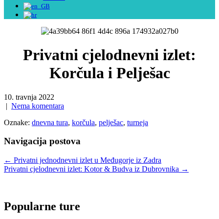
Privatni cjelodnevni izlet:
Korčula i Pelješac
10. travnja 2022
|
Nema komentara
Oznake:
dnevna tura
,
korčula
,
pelješac
,
turneja
Navigacija postova
←
Privatni jednodnevni izlet u Međugorje iz Zadra
Privatni cjelodnevni izlet: Kotor & Budva iz Dubrovnika
→
Popularne ture