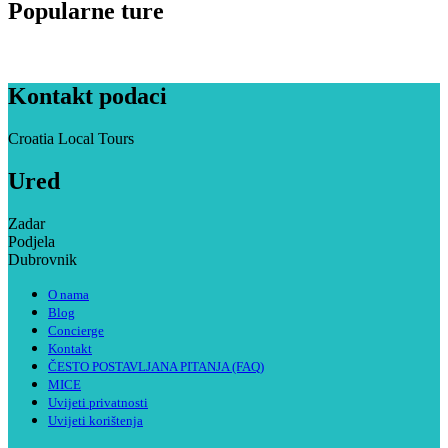
Popularne ture
Kontakt podaci
Croatia Local Tours
Ured
Zadar
Podjela
Dubrovnik
O nama
Blog
Concierge
Kontakt
ČESTO POSTAVLJANA PITANJA (FAQ)
MICE
Uvijeti privatnosti
Uvijeti korištenja