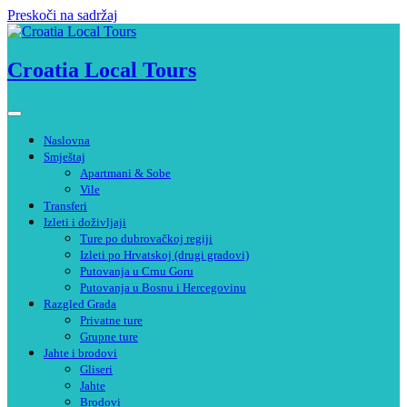
Preskoči na sadržaj
Croatia Local Tours
Naslovna
Smještaj
Apartmani & Sobe
Vile
Transferi
Izleti i doživljaji
Ture po dubrovačkoj regiji
Izleti po Hrvatskoj (drugi gradovi)
Putovanja u Crnu Goru
Putovanja u Bosnu i Hercegovinu
Razgled Grada
Privatne ture
Grupne ture
Jahte i brodovi
Gliseri
Jahte
Brodovi