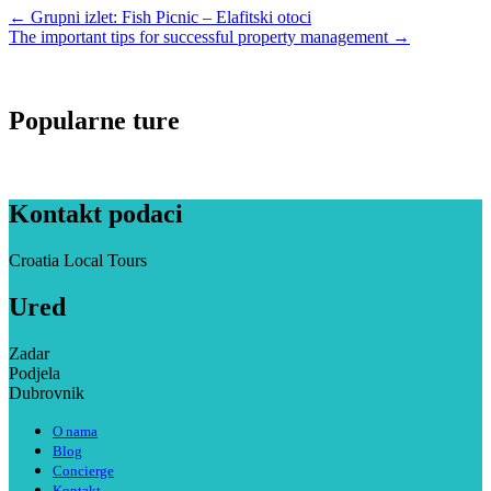
←
Grupni izlet: Fish Picnic – Elafitski otoci
The important tips for successful property management
→
Popularne ture
Kontakt podaci
Croatia Local Tours
Ured
Zadar
Podjela
Dubrovnik
O nama
Blog
Concierge
Kontakt