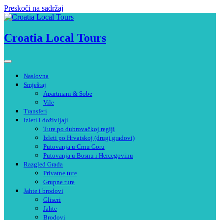
Preskoči na sadržaj
Croatia Local Tours
Naslovna
Smještaj
Apartmani & Sobe
Vile
Transferi
Izleti i doživljaji
Ture po dubrovačkoj regiji
Izleti po Hrvatskoj (drugi gradovi)
Putovanja u Crnu Goru
Putovanja u Bosnu i Hercegovinu
Razgled Grada
Privatne ture
Grupne ture
Jahte i brodovi
Gliseri
Jahte
Brodovi