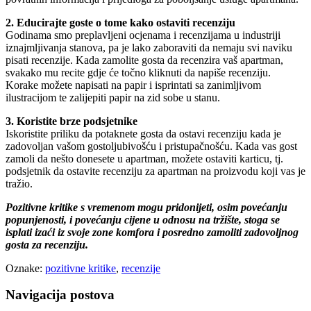
2. Educirajte goste o tome kako ostaviti recenziju
Godinama smo preplavljeni ocjenama i recenzijama u industriji
iznajmljivanja stanova, pa je lako zaboraviti da nemaju svi naviku
pisati recenzije. Kada zamolite gosta da recenzira vaš apartman,
svakako mu recite gdje će točno kliknuti da napiše recenziju.
Korake možete napisati na papir i isprintati sa zanimljivom
ilustracijom te zalijepiti papir na zid sobe u stanu.
3. Koristite brze podsjetnike
Iskoristite priliku da potaknete gosta da ostavi recenziju kada je
zadovoljan vašom gostoljubivošću i pristupačnošću. Kada vas gost
zamoli da nešto donesete u apartman, možete ostaviti karticu, tj.
podsjetnik da ostavite recenziju za apartman na proizvodu koji vas je
tražio.
Pozitivne kritike s vremenom mogu pridonijeti, osim povećanju
popunjenosti, i povećanju cijene u odnosu na tržište, stoga se
isplati izaći iz svoje zone komfora i posredno zamoliti zadovoljnog
gosta za recenziju.
Oznake:
pozitivne kritike
,
recenzije
Navigacija postova