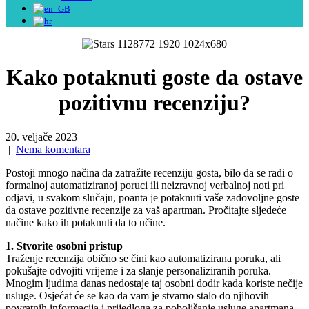
Kako potaknuti goste da ostave
pozitivnu recenziju?
20. veljače 2023
|
Nema komentara
Postoji mnogo načina da zatražite recenziju gosta, bilo da se radi o
formalnoj automatiziranoj poruci ili neizravnoj verbalnoj noti pri
odjavi, u svakom slučaju, poanta je potaknuti vaše zadovoljne goste
da ostave pozitivne recenzije za vaš apartman. Pročitajte sljedeće
načine kako ih potaknuti da to učine.
1. Stvorite osobni pristup
Traženje recenzija obično se čini kao automatizirana poruka, ali
pokušajte odvojiti vrijeme i za slanje personaliziranih poruka.
Mnogim ljudima danas nedostaje taj osobni dodir kada koriste nečije
usluge. Osjećat će se kao da vam je stvarno stalo do njihovih
povratnih informacija i prijedloga za poboljšanje usluge apartmana.