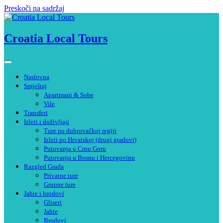
Preskoči na sadržaj
Croatia Local Tours
Naslovna
Smještaj
Apartmani & Sobe
Vile
Transferi
Izleti i doživljaji
Ture po dubrovačkoj regiji
Izleti po Hrvatskoj (drugi gradovi)
Putovanja u Crnu Goru
Putovanja u Bosnu i Hercegovinu
Razgled Grada
Privatne ture
Grupne ture
Jahte i brodovi
Gliseri
Jahte
Brodovi