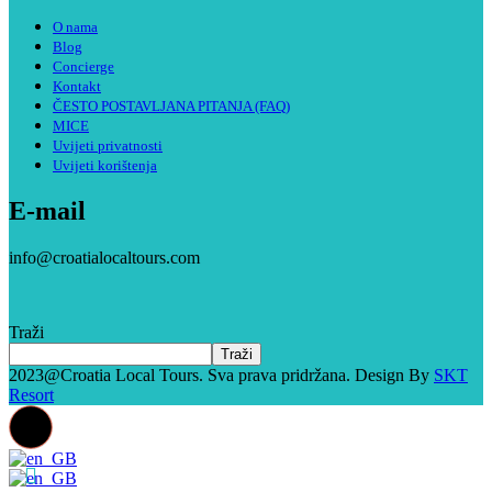
O nama
Blog
Concierge
Kontakt
ČESTO POSTAVLJANA PITANJA (FAQ)
MICE
Uvijeti privatnosti
Uvijeti korištenja
E-mail
info@croatialocaltours.com
Traži
Traži
2023@Croatia Local Tours. Sva prava pridržana. Design By
SKT
Resort