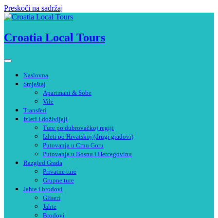
Preskoči na sadržaj
Croatia Local Tours
Naslovna
Smještaj
Apartmani & Sobe
Vile
Transferi
Izleti i doživljaji
Ture po dubrovačkoj regiji
Izleti po Hrvatskoj (drugi gradovi)
Putovanja u Crnu Goru
Putovanja u Bosnu i Hercegovinu
Razgled Grada
Privatne ture
Grupne ture
Jahte i brodovi
Gliseri
Jahte
Brodovi