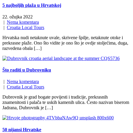
5 najboljih plaža u Hrvatskoj
22. ožujka 2022
|
Nema komentara
|
Croatia Local Tours
Hrvatska nudi netaknute uvale, skrivene špilje, netaknute otoke i
prekrasne plaže. Ono što vidite je ono što je ovdje stoljećima, duga,
razvedena obala […]
Što raditi u Dubrovniku
|
Nema komentara
|
Croatia Local Tours
Dubrovnik je grad bogate povijesti i tradicije, prekrasnih
znamenitosti i palača te uskih kamenih ulica. Često nazivan biserom
Jadrana, Dubrovnik je […]
50 nijansi Hrvatske