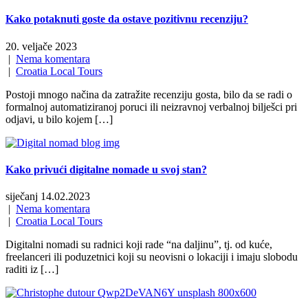
Kako potaknuti goste da ostave pozitivnu recenziju?
20. veljače 2023
|
Nema komentara
|
Croatia Local Tours
Postoji mnogo načina da zatražite recenziju gosta, bilo da se radi o
formalnoj automatiziranoj poruci ili neizravnoj verbalnoj bilješci pri
odjavi, u bilo kojem […]
Kako privući digitalne nomade u svoj stan?
siječanj 14.02.2023
|
Nema komentara
|
Croatia Local Tours
Digitalni nomadi su radnici koji rade “na daljinu”, tj. od kuće,
freelanceri ili poduzetnici koji su neovisni o lokaciji i imaju slobodu
raditi iz […]