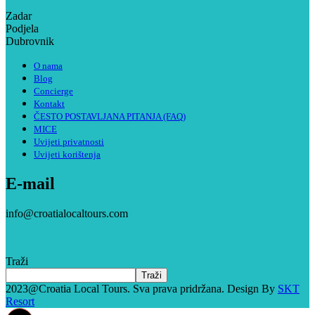
Zadar
Podjela
Dubrovnik
O nama
Blog
Concierge
Kontakt
ČESTO POSTAVLJANA PITANJA (FAQ)
MICE
Uvijeti privatnosti
Uvijeti korištenja
E-mail
info@croatialocaltours.com
Traži
Traži
2023@Croatia Local Tours. Sva prava pridržana. Design By
SKT
Resort