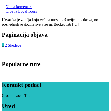
|
Nema komentara
|
Croatia Local Tours
Hrvatska je zemlja koju većina turista još uvijek neotkriva, no
posljednjih je godina sve više na Bucket listi […]
Paginacija objava
1
2
Sljedeće
Popularne ture
Kontakt podaci
Croatia Local Tours
Ured