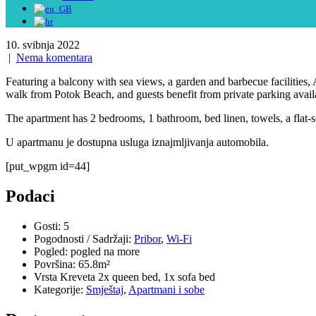
10. svibnja 2022
|
Nema komentara
Featuring a balcony with sea views, a garden and barbecue facilitie
walk from Potok Beach, and guests benefit from private parking availa
The apartment has 2 bedrooms, 1 bathroom, bed linen, towels, a flat-s
U apartmanu je dostupna usluga iznajmljivanja automobila.
[put_wpgm id=44]
Podaci
Gosti:
5
Pogodnosti / Sadržaji:
Pribor
,
Wi-Fi
Pogled:
pogled na more
Površina:
65.8m²
Vrsta Kreveta
2x queen bed, 1x sofa bed
Kategorije:
Smještaj
,
Apartmani i sobe