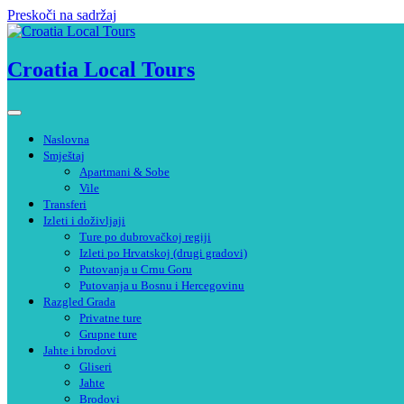
Preskoči na sadržaj
Croatia Local Tours
Naslovna
Smještaj
Apartmani & Sobe
Vile
Transferi
Izleti i doživljaji
Ture po dubrovačkoj regiji
Izleti po Hrvatskoj (drugi gradovi)
Putovanja u Crnu Goru
Putovanja u Bosnu i Hercegovinu
Razgled Grada
Privatne ture
Grupne ture
Jahte i brodovi
Gliseri
Jahte
Brodovi