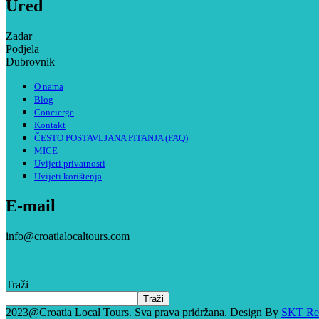
Ured
Zadar
Podjela
Dubrovnik
O nama
Blog
Concierge
Kontakt
ČESTO POSTAVLJANA PITANJA (FAQ)
MICE
Uvijeti privatnosti
Uvijeti korištenja
E-mail
info@croatialocaltours.com
Traži
Traži
2023@Croatia Local Tours. Sva prava pridržana. Design By
SKT Re