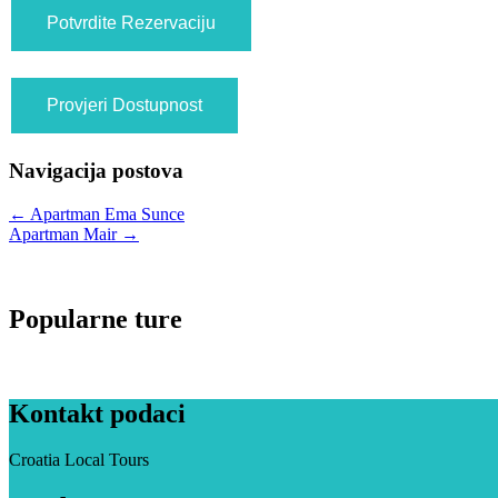
Navigacija postova
←
Apartman Ema Sunce
Apartman Mair
→
Popularne ture
Kontakt podaci
Croatia Local Tours