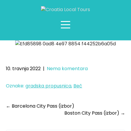
Vienna City Pass (izbor)
10. travnja 2022
|
Nema komentara
Oznake:
gradska propusnica
,
Beč
←
Barcelona City Pass (izbor)
Boston City Pass (izbor)
→