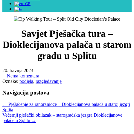
Savjet Pješačka tura –
Dioklecijanova palača u starom
gradu u Splitu
20. travnja 2023
|
Nema komentara
Oznake:
podjela
,
razgledavanje
Navigacija postova
←
Pješačenje za ranoranioce – Dioklecijanova palača u staroj jezgri
Splita
Večernji pješački obilazak – starogradska jezgra Dioklecijanove
palače u Splitu
→