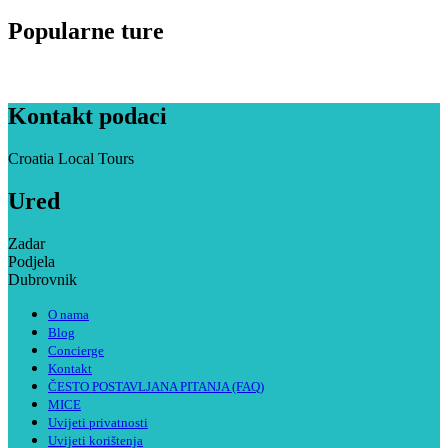
Popularne ture
Kontakt podaci
Croatia Local Tours
Ured
Zadar
Podjela
Dubrovnik
O nama
Blog
Concierge
Kontakt
ČESTO POSTAVLJANA PITANJA (FAQ)
MICE
Uvijeti privatnosti
Uvijeti korištenja