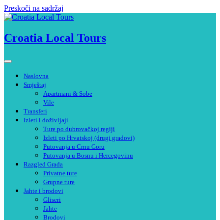
Preskoči na sadržaj
Croatia Local Tours
Naslovna
Smještaj
Apartmani & Sobe
Vile
Transferi
Izleti i doživljaji
Ture po dubrovačkoj regiji
Izleti po Hrvatskoj (drugi gradovi)
Putovanja u Crnu Goru
Putovanja u Bosnu i Hercegovinu
Razgled Grada
Privatne ture
Grupne ture
Jahte i brodovi
Gliseri
Jahte
Brodovi