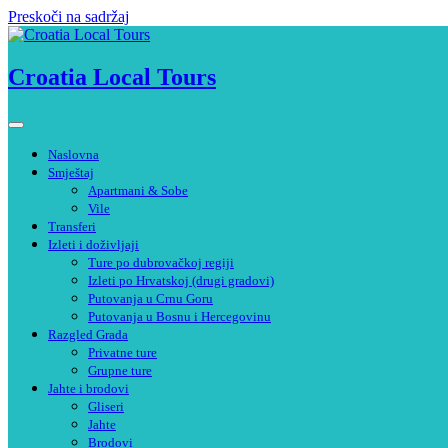
Preskoči na sadržaj
Croatia Local Tours
Naslovna
Smještaj
Apartmani & Sobe
Vile
Transferi
Izleti i doživljaji
Ture po dubrovačkoj regiji
Izleti po Hrvatskoj (drugi gradovi)
Putovanja u Crnu Goru
Putovanja u Bosnu i Hercegovinu
Razgled Grada
Privatne ture
Grupne ture
Jahte i brodovi
Gliseri
Jahte
Brodovi