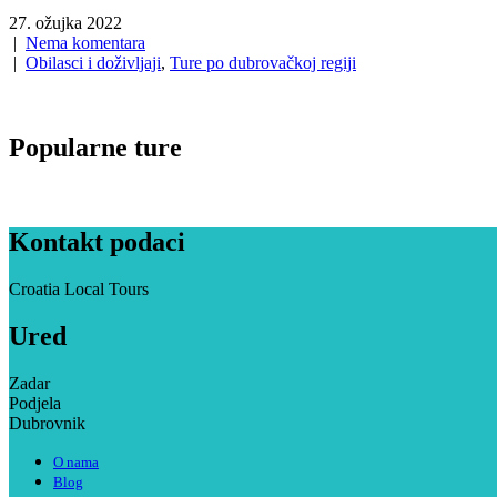
27. ožujka 2022
|
Nema komentara
|
Obilasci i doživljaji
,
Ture po dubrovačkoj regiji
Popularne ture
Kontakt podaci
Croatia Local Tours
Ured
Zadar
Podjela
Dubrovnik
O nama
Blog