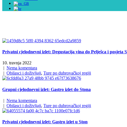
Privatni cjelodnevni izlet: Degustacija vina do Pelješca i posjeta 
10. travnja 2022
|
Nema komentara
|
Obilasci i doživljaji
,
Ture po dubrovačkoj regiji
Grupni cjelodnevni izlet: Gastro izlet do Stona
|
Nema komentara
|
Obilasci i doživljaji
,
Ture po dubrovačkoj regiji
Privatni cjelodnevni izlet: Gastro izlet u Ston