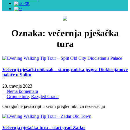
Oznaka:
večernja pješačka
tura
Večernji pješački obilazak – starogradska jezgra Dioklecijanove
palače u Splitu
20. travnja 2023
|
Nema komentara
|
Grupne ture
,
Razgled Grada
Omogućite javascript u svom pregledniku za rezervaciju
Večernja pješačka tura – stari grad Zadar