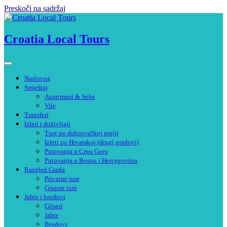
Preskoči na sadržaj
Croatia Local Tours
Naslovna
Smještaj
Apartmani & Sobe
Vile
Transferi
Izleti i doživljaji
Ture po dubrovačkoj regiji
Izleti po Hrvatskoj (drugi gradovi)
Putovanja u Crnu Goru
Putovanja u Bosnu i Hercegovinu
Razgled Grada
Privatne ture
Grupne ture
Jahte i brodovi
Gliseri
Jahte
Brodovi