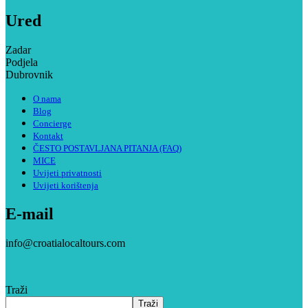
Ured
Zadar
Podjela
Dubrovnik
O nama
Blog
Concierge
Kontakt
ČESTO POSTAVLJANA PITANJA (FAQ)
MICE
Uvijeti privatnosti
Uvijeti korištenja
E-mail
info@croatialocaltours.com
Traži
Traži