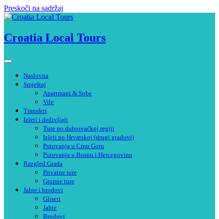
Preskoči na sadržaj
Croatia Local Tours
Naslovna
Smještaj
Apartmani & Sobe
Vile
Transferi
Izleti i doživljaji
Ture po dubrovačkoj regiji
Izleti po Hrvatskoj (drugi gradovi)
Putovanja u Crnu Goru
Putovanja u Bosnu i Hercegovinu
Razgled Grada
Privatne ture
Grupne ture
Jahte i brodovi
Gliseri
Jahte
Brodovi