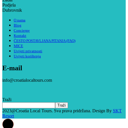
Podjela
Dubrovnik
O nama
Blog
Concierge
Kontakt
ČESTO POSTAVLJANA PITANJA (FAQ)
MICE
Uvijeti privatnosti
Uvijeti korištenja
E-mail
info@croatialocaltours.com
Traži
Traži
2023@Croatia Local Tours. Sva prava pridržana. Design By
SKT
Resort