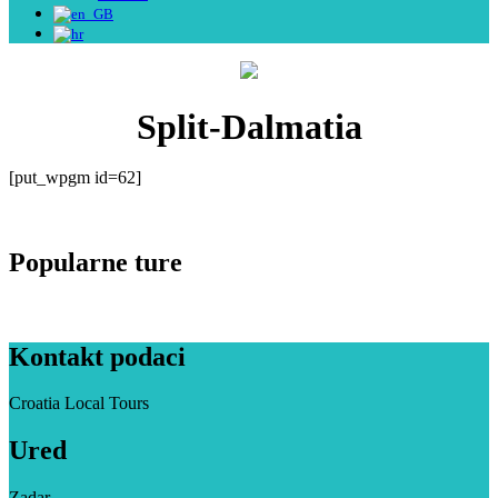
Split-Dalmatia
[put_wpgm id=62]
Popularne ture
Kontakt podaci
Croatia Local Tours
Ured
Zadar