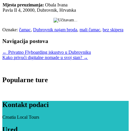
Mjesta preuzimanja:
Obala Ivana
Pavla II 4, 20000, Dubrovnik, Hrvatska
Oznake:
čamac
,
Dubrovnik najam broda
,
mali čamac
,
bez skipera
Navigacija postova
←
Privatno Flyboarding iskustvo u Dubrovniku
Kako privući digitalne nomade u svoj stan?
→
Popularne ture
Kontakt podaci
Croatia Local Tours
Ured