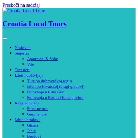
Preskoči na sadržaj
Croatia Local Tours
Naslovna
Smještaj
Apartmani & Sobe
Vile
Transferi
Izleti i doživljaji
Ture po dubrovačkoj regiji
Izleti po Hrvatskoj (drugi gradovi)
Putovanja u Crnu Goru
Putovanja u Bosnu i Hercegovinu
Razgled Grada
Privatne ture
Grupne ture
Jahte i brodovi
Gliseri
Jahte
Brodovi