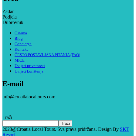
Zadar
Podjela
Dubrovnik
O nama
Blog
Concierge
Kontakt
ČESTO POSTAVLJANA PITANJA (FAQ)
MICE
Uvijeti privatnosti
Uvijeti korištenja
E-mail
info@croatialocaltours.com
Traži
Traži
2023@Croatia Local Tours. Sva prava pridržana. Design By
SKT
Resort