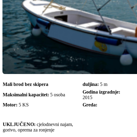
Mali brod bez skipera
duljina:
5 m
Godina izgradnje:
Maksimalni kapacitet:
5 osoba
2015
Motor:
5 KS
Greda:
UKLJUČENO:
cjelodnevni najam,
gorivo, oprema za ronjenje