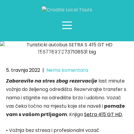
Setra 415 GT HD
5. travnja 2022
|
Nema komentara
Zaboravite na stres zbog rezervacije
last minute
vožnja do željenog odredišta. Rezervirajte transfer s
nama i stignite na odredište brzo i udobno. Vozač
vas čeka točno na mjestu koje ste naveli i
pomaže
vam s vašom prtljagom
. Knjiga
Setra 415 GT HD
.
• Vožnja bez stresa i profesionalni vozač