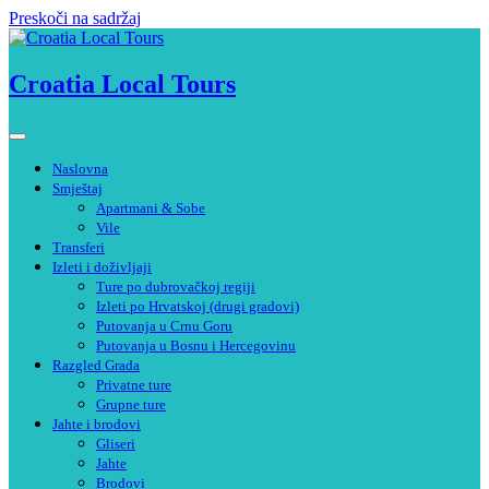
Preskoči na sadržaj
Croatia Local Tours
Naslovna
Smještaj
Apartmani & Sobe
Vile
Transferi
Izleti i doživljaji
Ture po dubrovačkoj regiji
Izleti po Hrvatskoj (drugi gradovi)
Putovanja u Crnu Goru
Putovanja u Bosnu i Hercegovinu
Razgled Grada
Privatne ture
Grupne ture
Jahte i brodovi
Gliseri
Jahte
Brodovi