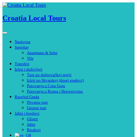
Preskoči
na
sadržaj
Croatia Local Tours
Naslovna
Smještaj
Apartmani & Sobe
Vile
Transferi
Izleti i doživljaji
Ture po dubrovačkoj regiji
Izleti po Hrvatskoj (drugi gradovi)
Putovanja u Crnu Goru
Putovanja u Bosnu i Hercegovinu
Razgled Grada
Privatne ture
Grupne ture
Jahte i brodovi
Gliseri
Jahte
Brodovi