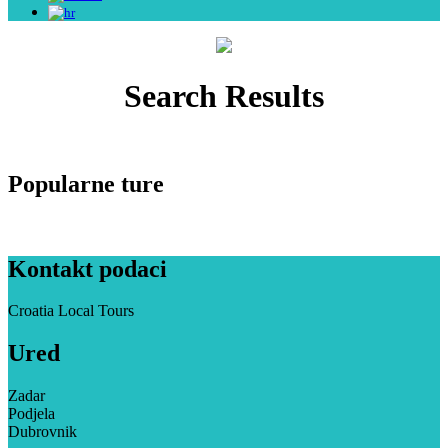
Search Results
Popularne ture
Kontakt podaci
Croatia Local Tours
Ured
Zadar
Podjela
Dubrovnik