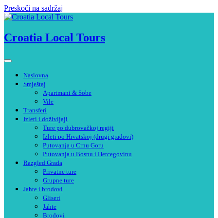
Preskoči na sadržaj
Croatia Local Tours
Naslovna
Smještaj
Apartmani & Sobe
Vile
Transferi
Izleti i doživljaji
Ture po dubrovačkoj regiji
Izleti po Hrvatskoj (drugi gradovi)
Putovanja u Crnu Goru
Putovanja u Bosnu i Hercegovinu
Razgled Grada
Privatne ture
Grupne ture
Jahte i brodovi
Gliseri
Jahte
Brodovi