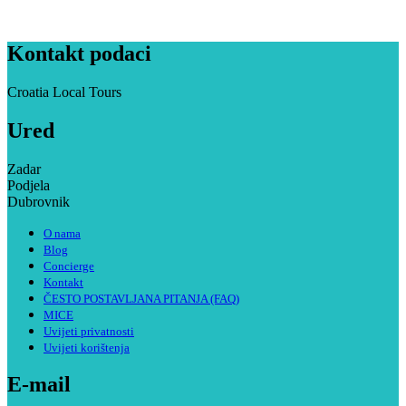
Kontakt podaci
Croatia Local Tours
Ured
Zadar
Podjela
Dubrovnik
O nama
Blog
Concierge
Kontakt
ČESTO POSTAVLJANA PITANJA (FAQ)
MICE
Uvijeti privatnosti
Uvijeti korištenja
E-mail