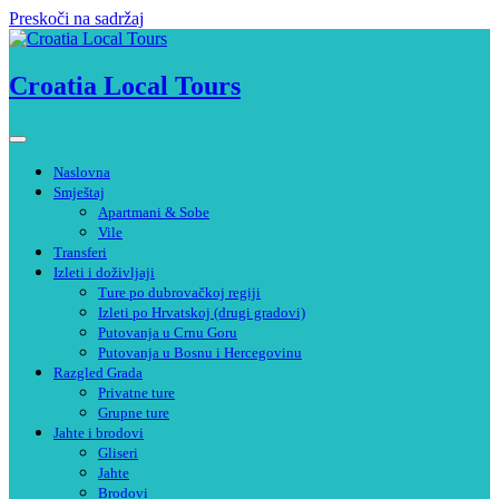
Preskoči na sadržaj
Croatia Local Tours
Naslovna
Smještaj
Apartmani & Sobe
Vile
Transferi
Izleti i doživljaji
Ture po dubrovačkoj regiji
Izleti po Hrvatskoj (drugi gradovi)
Putovanja u Crnu Goru
Putovanja u Bosnu i Hercegovinu
Razgled Grada
Privatne ture
Grupne ture
Jahte i brodovi
Gliseri
Jahte
Brodovi