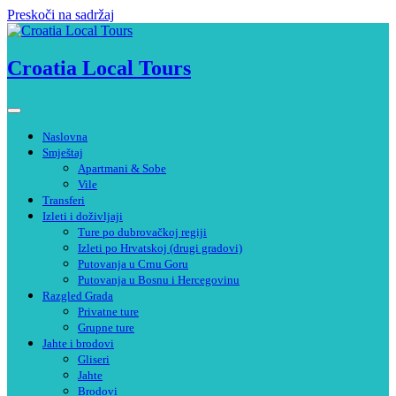
Preskoči na sadržaj
Croatia Local Tours
Naslovna
Smještaj
Apartmani & Sobe
Vile
Transferi
Izleti i doživljaji
Ture po dubrovačkoj regiji
Izleti po Hrvatskoj (drugi gradovi)
Putovanja u Crnu Goru
Putovanja u Bosnu i Hercegovinu
Razgled Grada
Privatne ture
Grupne ture
Jahte i brodovi
Gliseri
Jahte
Brodovi