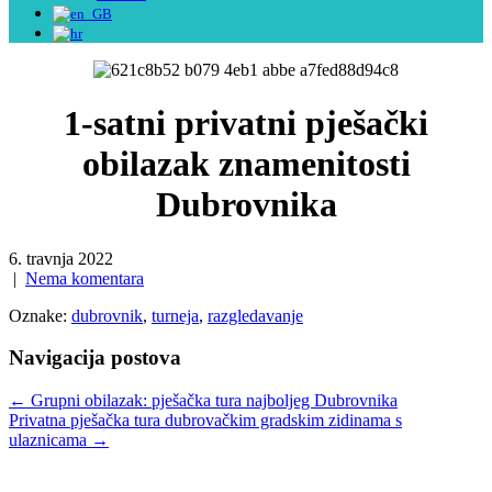
1-satni privatni pješački
obilazak znamenitosti
Dubrovnika
6. travnja 2022
|
Nema komentara
Oznake:
dubrovnik
,
turneja
,
razgledavanje
Navigacija postova
←
Grupni obilazak: pješačka tura najboljeg Dubrovnika
Privatna pješačka tura dubrovačkim gradskim zidinama s
ulaznicama
→