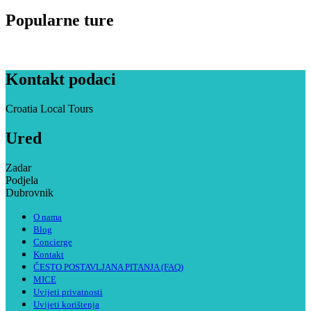
Popularne ture
Kontakt podaci
Croatia Local Tours
Ured
Zadar
Podjela
Dubrovnik
O nama
Blog
Concierge
Kontakt
ČESTO POSTAVLJANA PITANJA (FAQ)
MICE
Uvijeti privatnosti
Uvijeti korištenja