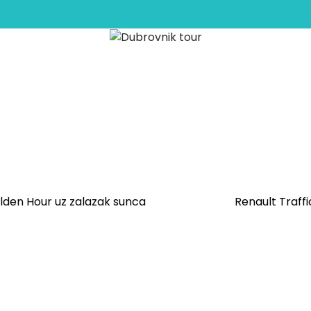
 Buđenje Dubrovnika i
lden Hour uz zalazak sunca
Renault Traff