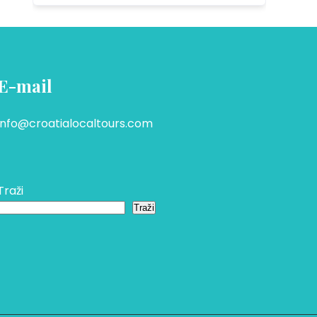
E-mail
info@croatialocaltours.com
Traži
Traži