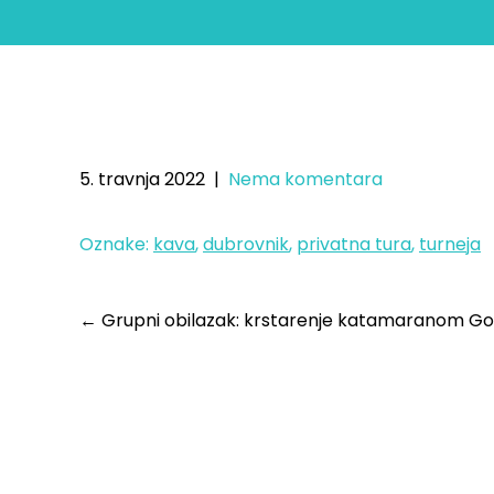
Privatni obilazak:
5. travnja 2022
|
Nema komentara
Oznake:
kava
,
dubrovnik
,
privatna tura
,
turneja
←
Grupni obilazak: krstarenje katamaranom Go