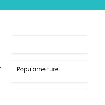
 prva jutarnja kava
ic
→
Popularne ture