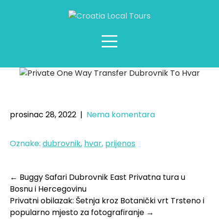
Privatni jednosmjerni transfer:
Dubrovnik – Hvar
prosinac 28, 2022
|
Nema komentara
Oznake:
dubrovnik
,
hvar
,
prijenos
←
Buggy Safari Dubrovnik East Privatna tura u
Bosnu i Hercegovinu
Privatni obilazak: Šetnja kroz Botanički vrt Trsteno i
popularno mjesto za fotografiranje
→