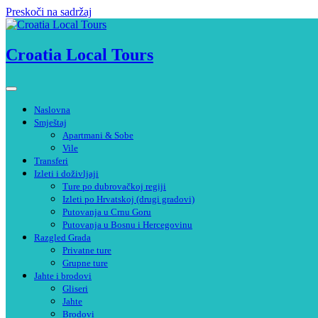
Preskoči na sadržaj
Croatia Local Tours
Naslovna
Smještaj
Apartmani & Sobe
Vile
Transferi
Izleti i doživljaji
Ture po dubrovačkoj regiji
Izleti po Hrvatskoj (drugi gradovi)
Putovanja u Crnu Goru
Putovanja u Bosnu i Hercegovinu
Razgled Grada
Privatne ture
Grupne ture
Jahte i brodovi
Gliseri
Jahte
Brodovi