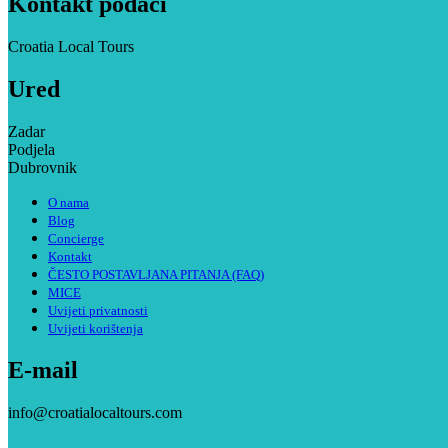
Kontakt podaci
Croatia Local Tours
Ured
Zadar
Podjela
Dubrovnik
O nama
Blog
Concierge
Kontakt
ČESTO POSTAVLJANA PITANJA (FAQ)
MICE
Uvijeti privatnosti
Uvijeti korištenja
E-mail
info@croatialocaltours.com