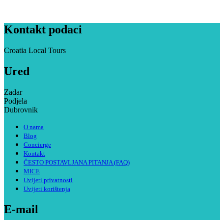
Kontakt podaci
Croatia Local Tours
Ured
Zadar
Podjela
Dubrovnik
O nama
Blog
Concierge
Kontakt
ČESTO POSTAVLJANA PITANJA (FAQ)
MICE
Uvijeti privatnosti
Uvijeti korištenja
E-mail