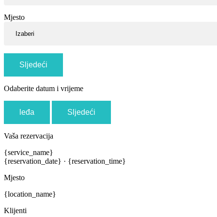
Mjesto
Sljedeći
Odaberite datum i vrijeme
leđa
Sljedeći
Vaša rezervacija
{service_name}
{reservation_date}
·
{reservation_time}
Mjesto
{location_name}
Klijenti