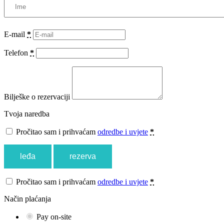
E-mail
*
Telefon
*
Bilješke o rezervaciji
Tvoja naredba
Pročitao sam i prihvaćam
odredbe i uvjete
*
leđa
rezerva
Pročitao sam i prihvaćam
odredbe i uvjete
*
Način plaćanja
Pay on-site