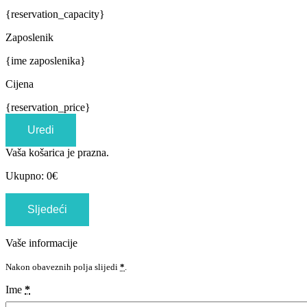
{reservation_capacity}
Zaposlenik
{ime zaposlenika}
Cijena
{reservation_price}
Uredi
Vaša košarica je prazna.
Ukupno:
0
€
Sljedeći
Vaše informacije
Nakon obaveznih polja slijedi
*
.
Ime
*