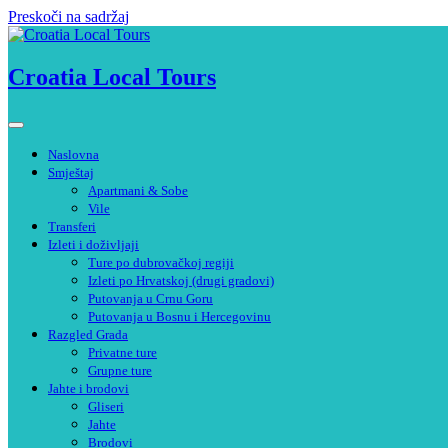
Preskoči na sadržaj
Croatia Local Tours
Naslovna
Smještaj
Apartmani & Sobe
Vile
Transferi
Izleti i doživljaji
Ture po dubrovačkoj regiji
Izleti po Hrvatskoj (drugi gradovi)
Putovanja u Crnu Goru
Putovanja u Bosnu i Hercegovinu
Razgled Grada
Privatne ture
Grupne ture
Jahte i brodovi
Gliseri
Jahte
Brodovi