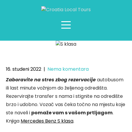
Mercedes Benz S klasa 2020
16. studeni 2022
|
Nema komentara
Zaboravite na stres zbog rezervacije
autobusom
ili last minute vožnjom do željenog odredišta.
Rezervirajte transfer s nama i stignite na odredište
brzo i udobno. Vozač vas čeka točno na mjestu koje
ste naveli i
pomaže vam s vašom prtljagom
.
Knjiga
Mercedes Benz S klasa
.