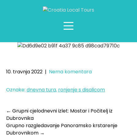
Grupni poludnevni izlet: Elafitsko
otočje i Modra špilja ronjenje
10. travnja 2022
|
Nema komentara
Oznake:
dnevna tura
,
ronjenje s disalicom
←
Grupni cjelodnevni izlet: Mostar i Počitelj iz
Dubrovnika
Grupno razgledavanje Panoramsko krstarenje
Dubrovnikom
→