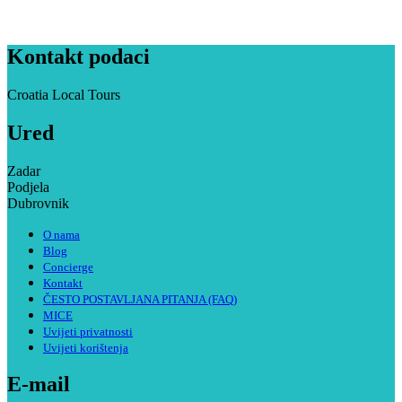
Kontakt podaci
Croatia Local Tours
Ured
Zadar
Podjela
Dubrovnik
O nama
Blog
Concierge
Kontakt
ČESTO POSTAVLJANA PITANJA (FAQ)
MICE
Uvijeti privatnosti
Uvijeti korištenja
E-mail