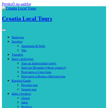
Preskoči na sadržaj
Croatia Local Tours
Naslovna
Smještaj
Apartmani & Sobe
Vile
Transferi
Izleti i doživljaji
Ture po dubrovačkoj regiji
Izleti po Hrvatskoj (drugi gradovi)
Putovanja u Crnu Goru
Putovanja u Bosnu i Hercegovinu
Razgled Grada
Privatne ture
Grupne ture
Jahte i brodovi
Gliseri
Jahte
Brodovi