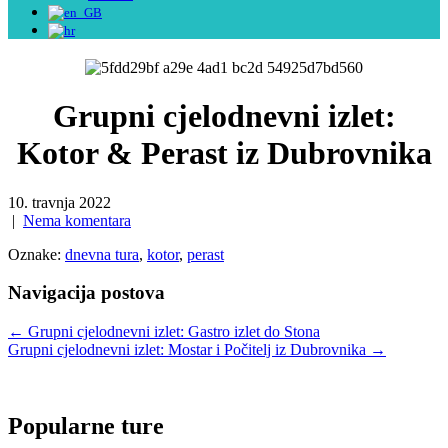
Grupni cjelodnevni izlet:
Kotor & Perast iz Dubrovnika
10. travnja 2022
|
Nema komentara
Oznake:
dnevna tura
,
kotor
,
perast
Navigacija postova
←
Grupni cjelodnevni izlet: Gastro izlet do Stona
Grupni cjelodnevni izlet: Mostar i Počitelj iz Dubrovnika
→
Popularne ture