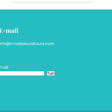
E-mail
info@croatialocaltours.com
Traži
Traži