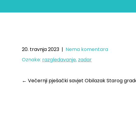
Obilazak s savj
20. travnja 2023
|
Nema komentara
Oznake:
razgledavanje
,
zadar
←
Večernji pješački savjet Obilazak Starog gra