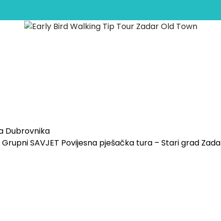
etima za ranoranioce: 
da Dubrovnika
Grupni SAVJET Povijesna pješačka tura – Stari grad Zad