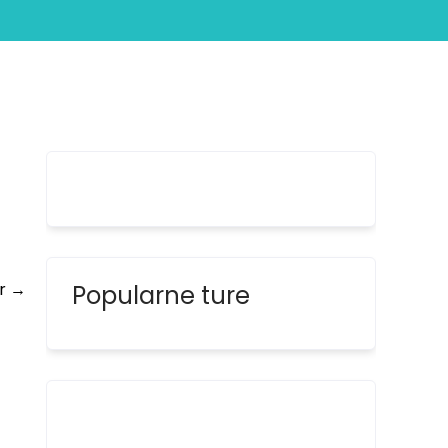
Stari grad Zadar
ar
→
Popularne ture