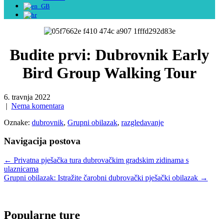
Budite prvi: Dubrovnik Early
Bird Group Walking Tour
6. travnja 2022
|
Nema komentara
Oznake:
dubrovnik
,
Grupni obilazak
,
razgledavanje
Navigacija postova
←
Privatna pješačka tura dubrovačkim gradskim zidinama s
ulaznicama
Grupni obilazak: Istražite čarobni dubrovački pješački obilazak
→
Popularne ture