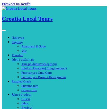
Preskoči na sadržaj
Croatia Local Tours
Naslovna
Smještaj
Apartmani & Sobe
Vile
Transferi
Izleti i doživljaji
Ture po dubrovačkoj regiji
Izleti po Hrvatskoj (drugi gradovi)
Putovanja u Crnu Goru
Putovanja u Bosnu i Hercegovinu
Razgled Grada
Privatne ture
Grupne ture
Jahte i brodovi
Gliseri
Jahte
Brodovi