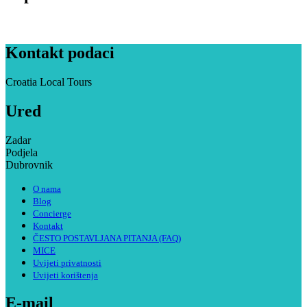
Kontakt podaci
Croatia Local Tours
Ured
Zadar
Podjela
Dubrovnik
O nama
Blog
Concierge
Kontakt
ČESTO POSTAVLJANA PITANJA (FAQ)
MICE
Uvijeti privatnosti
Uvijeti korištenja
E-mail