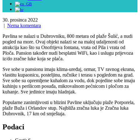
30. prosinca 2022
|
Nema komentara
Pavlina se nalazi u Dubrovniku, 800 metara od plaže Šulić, a nudi
pogled na more. Ovaj objekt nalazi se na maloj udaljenosti od
atrakcija kao što su Onofrijeva fontana, vrata od Pila i vrata od
Ploča. Pansion također nudi besplatni WiFi, kao i uslugu prijevoza
iz/do zračne luke koja se plaća.
Sve sobe u pansionu imaju klima-uređaj, ormar, TV ravnog ekrana,
vlastitu kupaonicu, posteljinu, ručnike i terasu s pogledom na grad.
Sve sobe su opremljene kuhalom za vodu, dok pojedine sobe imaju
kuhinju s perilicom posuđa, mikrovalnom pećnicom i pločom za
kuhanje. Sve jedinice imaju hladnjak.
Popularne zanimljivosti u blizini Pavline uključuju plaže Porporela,
plaže Buža i Orlandov stup. Najbliža zračna luka je Zračna luka
Dubrovnik, 17 km od smještaja.
Podaci