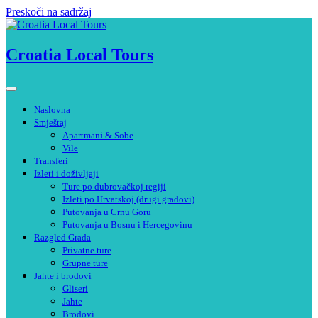
Preskoči na sadržaj
Croatia Local Tours
Naslovna
Smještaj
Apartmani & Sobe
Vile
Transferi
Izleti i doživljaji
Ture po dubrovačkoj regiji
Izleti po Hrvatskoj (drugi gradovi)
Putovanja u Crnu Goru
Putovanja u Bosnu i Hercegovinu
Razgled Grada
Privatne ture
Grupne ture
Jahte i brodovi
Gliseri
Jahte
Brodovi