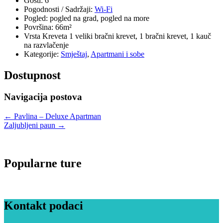
Gosti:
6
Pogodnosti / Sadržaji:
Wi-Fi
Pogled:
pogled na grad, pogled na more
Površina:
66m²
Vrsta Kreveta
1 veliki bračni krevet, 1 bračni krevet, 1 kauč
na razvlačenje
Kategorije:
Smještaj
,
Apartmani i sobe
Dostupnost
Navigacija postova
←
Pavlina – Deluxe Apartman
Zaljubljeni paun
→
Popularne ture
Kontakt podaci